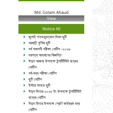
Md. Golam Ahaud
View
Notice All
জুলাই গনঅভ্যুত্থান দিবস ছুটি
আষাঢ়ী পূর্ণিমা ছুটি
পর্ব সমাপনী পরীক্ষা নোটিশ -২০২৬
দরপত্র আহবানের বিজ্ঞপ্তি
ঈদুল আজহা উপলক্ষে ইন্সটিটিউট বন্ধের
নোটিশ
পর্ব-মধ্য পরীক্ষা নোটিশ
ছুটি নোটিশ
ইস্টার সানডে ছুটি
ঈদুল ফিতর-২০২৬ ইং উপলক্ষে ইন্সটিটিউট
বন্ধের নোটিশ
ঈদুল ফিতর উপলক্ষে শ্রেণি কার্যক্রম বন্ধ
নোটিশ