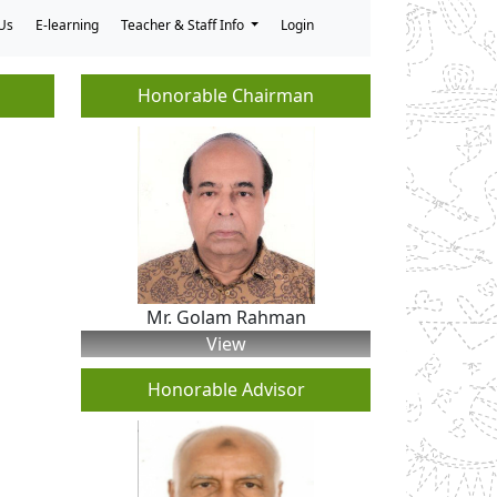
Us
E-learning
Teacher & Staff Info
Login
Honorable Chairman
Mr. Golam Rahman
View
Honorable Advisor