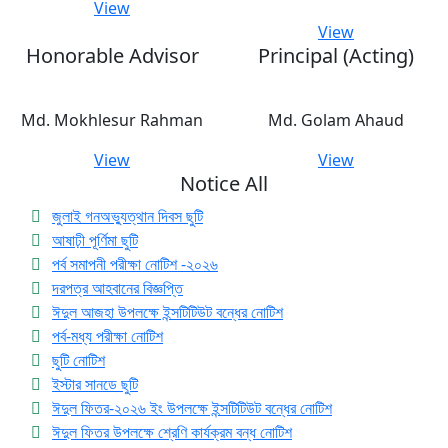
View
View
Honorable Advisor
Principal (Acting)
Md. Mokhlesur Rahman
Md. Golam Ahaud
View
View
Notice All
জুলাই গনঅভ্যুত্থান দিবস ছুটি
আষাঢ়ী পূর্ণিমা ছুটি
পর্ব সমাপনী পরীক্ষা নোটিশ -২০২৬
দরপত্র আহবানের বিজ্ঞপ্তি
ঈদুল আজহা উপলক্ষে ইন্সটিটিউট বন্ধের নোটিশ
পর্ব-মধ্য পরীক্ষা নোটিশ
ছুটি নোটিশ
ইস্টার সানডে ছুটি
ঈদুল ফিতর-২০২৬ ইং উপলক্ষে ইন্সটিটিউট বন্ধের নোটিশ
ঈদুল ফিতর উপলক্ষে শ্রেণি কার্যক্রম বন্ধ নোটিশ